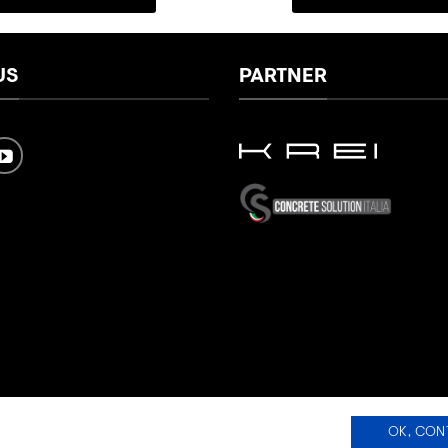
US
PARTNER
OK, CON