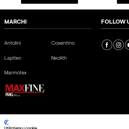
MARCHI
FOLLOW 
Antolini
Cosentino
Lapitec
Neolith
Marmotex
Copyright 2026 ©
Fratelli Marmo Srl
Utilizziamo i cookie