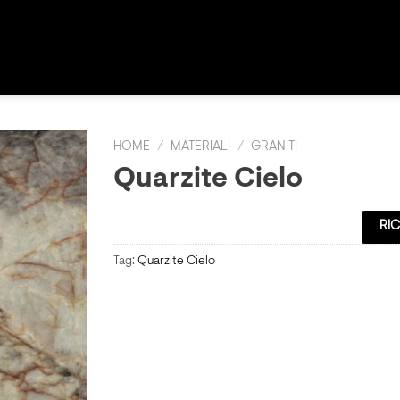
HOME
/
MATERIALI
/
GRANITI
Quarzite Cielo
RIC
Tag:
Quarzite Cielo