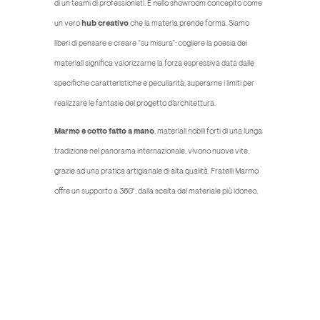
di un teami di professionisti. È nello showroom concepito come
un vero
hub creativo
che la materia prende forma. Siamo
liberi di pensare e creare “su misura”: cogliere la poesia dei
materiali significa valorizzarne la forza espressiva data dalle
specifiche caratteristiche e peculiarità, superarne i limiti per
realizzare le fantasie del progetto d’architettura.
Marmo e cotto fatto a mano
, materiali nobili forti di una lunga
tradizione nel panorama internazionale, vivono nuove vite,
grazie ad una pratica artigianale di alta qualità. Fratelli Marmo
offre un supporto a 360°, dalla scelta del materiale più idoneo,
alla lavorazione affidata ad
esperti artigiani
supportati dalla
tecnologia, per un lavoro sartoriale di concerto con il
committente, curato nei minimi dettagli.
Nell’ottica di una visione armonica tra architettura e storia dei
luoghi, il nostro showroom sorge nelle vicinanze di
Campo de’
Fiori
, storica piazza di Roma, nell’area antistante il
Tempio di