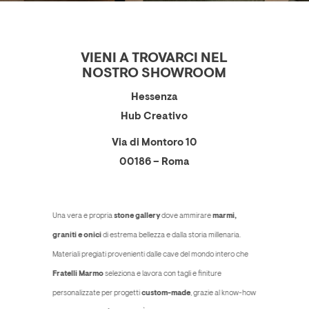
VIENI A TROVARCI NEL
NOSTRO SHOWROOM
Hessenza
Hub Creativo
Via di Montoro 10
00186 – Roma
Una vera e propria
stone gallery
dove ammirare
marmi,
graniti e onici
di estrema bellezza e dalla storia millenaria.
Materiali pregiati provenienti dalle cave del mondo intero che
Fratelli Marmo
seleziona e lavora con tagli e finiture
personalizzate per progetti
custom-made
, grazie al know-how