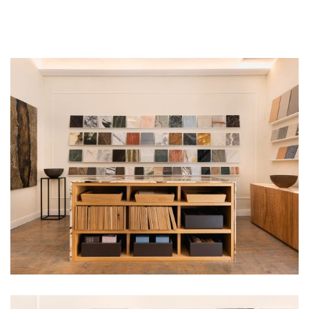
Venere Vincitrice
. Nel corso del 1400 vennero edificate, sui
lati della piazza, importanti palazzine della famiglia Orsini, che
conferirono fascino al luogo. Campo de’ Fiori divenne un
frequentatissimo luogo di passaggio per pellegrini ed
ambasciatori diretti a San Pietro; nonché sede di attività
culturali, botteghe artigiane ed in seguito sede del più antico
mercato della città. Percorrendo le vie acciottolate circostanti,
si scoprono gli antichi mestieri
Via de’ Giubbonari
, per i
fabbricanti di “gipponi”, ovvero corpetti e busti,
via dei
Chiavari
, il cui nome deriva dalle botteghe di fabbri
specializzati in serrature e chiavi,
via dei Balestrari
, dal nome
della corporazione dei fabbricanti e venditori di balestre, e
via
dei Baullari
, per le molte botteghe di fabbricanti di bauli e
valigie. Alle spalle di Campo de’ Fiori, si trova la
Galleria Spada
,
con la spettacolare
Colonnata illusionistica
realizzata nel
1653 da Francesco Borromini.