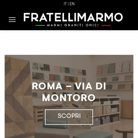
Skip
IT |
EN
to
content
ROMA – VIA DI
MONTORO
SCOPRI