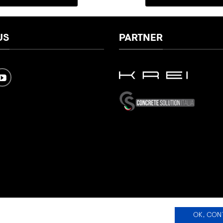
US
PARTNER
OK, CON