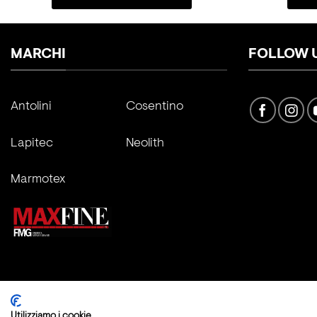
MARCHI
FOLLOW 
Antolini
Cosentino
Lapitec
Neolith
Marmotex
Copyright 2026 ©
Fratelli Marmo Srl
Utilizziamo i cookie