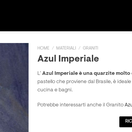
HOME
/
MATERIALI
/
GRANITI
Azul Imperiale
L’
Azul Imperiale è una quarzite molto
pastello che proviene dal Brasile, è ideale
cucina e bagni.
Potrebbe interessarti anche il Granito
Azu
RIC