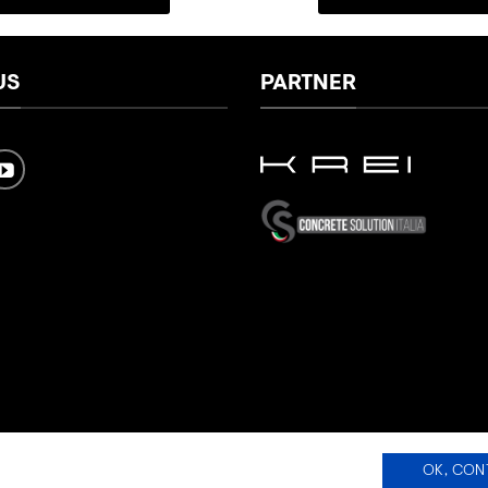
US
PARTNER
OK, CON