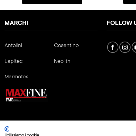
MARCHI
FOLLOW 
Antolini
Cosentino
Lapitec
Neolith
Marmotex
Copyright 2026 ©
Fratelli Marmo Srl
Utilizziamo i cookie