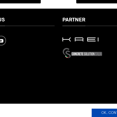
US
PARTNER
OK, CON