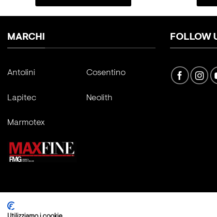
MARCHI
FOLLOW 
Antolini
Cosentino
Lapitec
Neolith
Marmotex
Copyright 2026 ©
Fratelli Marmo Srl
Utilizziamo i cookie