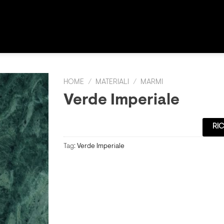
HOME
/
MATERIALI
/
MARMI
Verde Imperiale
RIC
Tag:
Verde Imperiale