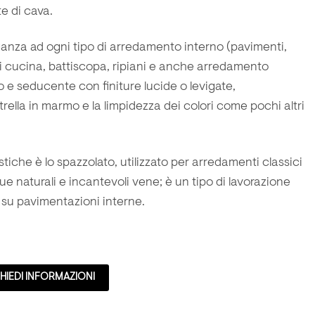
te di cava.
ganza ad ogni tipo di arredamento interno (
pavimenti
,
i cucina
, battiscopa, ripiani e anche arredamento
o e seducente con finiture
lucide
o
levigate
,
ella in marmo e la limpidezza dei colori come pochi altri
istiche è lo
spazzolato
, utilizzato per arredamenti classici
 sue naturali e incantevoli vene; è un tipo di lavorazione
e su pavimentazioni interne.
HIEDI INFORMAZIONI