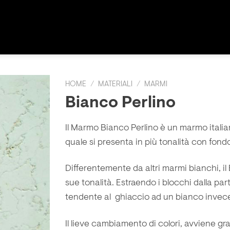
HOME
/
MATERIALI
/
MARMI
Bianco Perlino
Il Marmo Bianco Perlino è un
marmo itali
quale si presenta in più tonalità con fon
Differentemente da altri marmi bianchi, i
sue tonalità. Estraendo i blocchi dalla par
tendente al ghiaccio ad un bianco invec
Il lieve cambiamento di colori, avviene gra