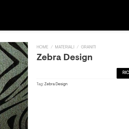
HOME
/
MATERIALI
/
GRANITI
Zebra Design
RIC
Tag:
Zebra Design