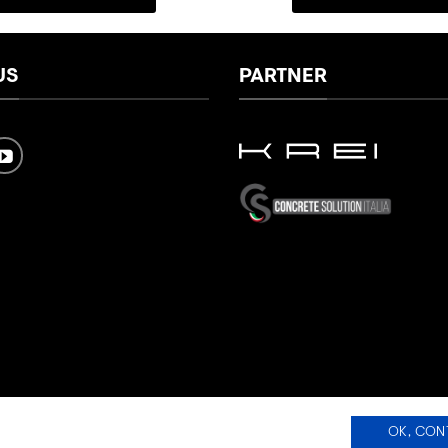
US
PARTNER
OK, CON