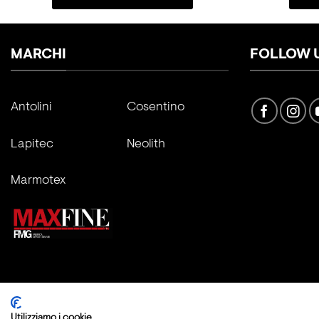
MARCHI
FOLLOW 
Antolini
Cosentino
Lapitec
Neolith
Marmotex
Copyright 2026 ©
Fratelli Marmo Srl
Utilizziamo i cookie