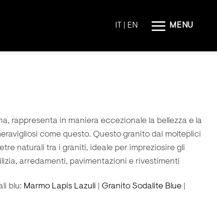
MENU
IT |
EN
ina, rappresenta in maniera eccezionale la bellezza e la
meravigliosi come questo. Questo granito dai molteplici
etre naturali tra i graniti, ideale per impreziosire gli
ilizia, arredamenti, pavimentazioni e rivestimenti
li blu:
Marmo Lapis Lazuli
|
Granito Sodalite Blue
|