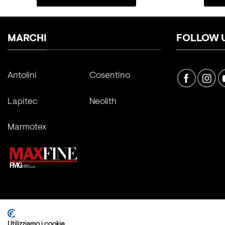
MARCHI
FOLLOW 
Antolini
Cosentino
Lapitec
Neolith
Marmotex
Copyright 2026 ©
Fratelli Marmo Srl
Utilizziamo i cookie