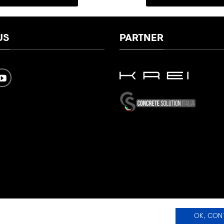
US
PARTNER
OK, CON