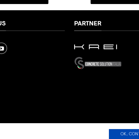
US
PARTNER
OK, CON