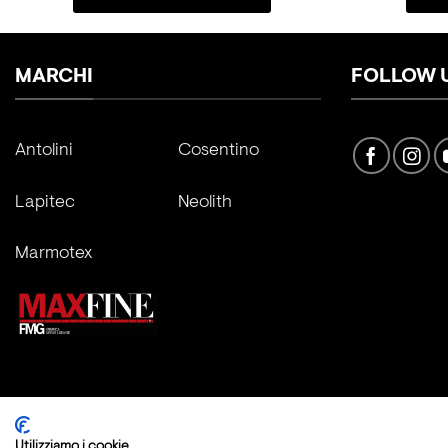
MARCHI
FOLLOW 
Antolini
Cosentino
Lapitec
Neolith
Marmotex
Copyright 2026 ©
Fratelli Marmo Srl
Utilizziamo i cookie