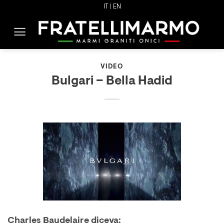
Skip
IT |
EN
to
content
VIDEO
Bulgari – Bella Hadid
Charles Baudelaire diceva: